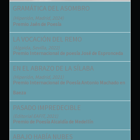
GRAMÁTICA DEL ASOMBRO
(Hiperión, Madrid, 2024)
Premio Jaén de Poesía
LA VOCACIÓN DEL REMO
(Algaida, Sevilla, 2022)
Premio Internacional de poesía José de Espronceda
EN EL ABRAZO DE LA SÍLABA
(Hiperión, Madrid, 2021)
Premio Internacional de Poesía Antonio Machado en
Baeza
PASADO IMPREDECIBLE
(Editorial EAFIT, 2021)
Premio de Poesía Alcaldía de Medellín
ABAJO HABÍA NUBES