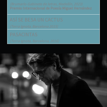
(Brumarlo-Gabinete de letras, Medellín, 2023)
Premio Internacional de Poesía Miguel Hernández
ASÍ SE BESA UN CACTUS
(Terra Ignota, Barcelona 2015)
PASACINTAS
(Terra Ignota, Barcelona, 2016)