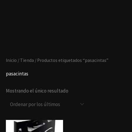
Ir
al
contenido
Inicio
/
Tienda
/ Productos etiquetados “pasacintas”
pasacintas
Mostrando el único resultado