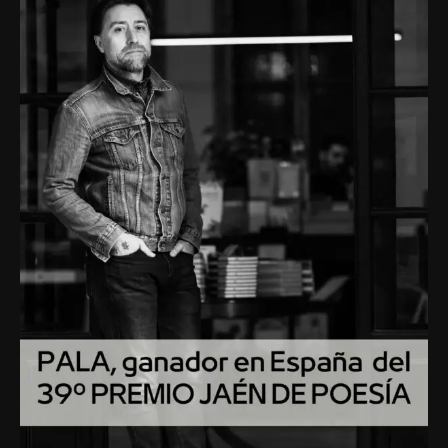
ganador
en
España
del
39º
PREMIO
JAÉN
DE
POESÍA