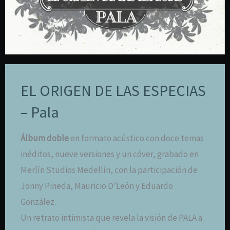
EL ORIGEN DE LAS ESPECIAS
– Pala
Álbum doble
en formato acústico con doce temas
inéditos, nueve versiones y un cóver, grabado en
Merlín Studios Medellín, con la participación de
Jonny Pineda, Mauricio D’León y Eduardo
González.
Un retrato intimista que revela la visión de PALA a