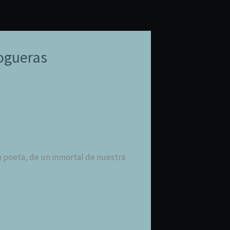
ogueras
n poeta, de un inmortal de nuestra