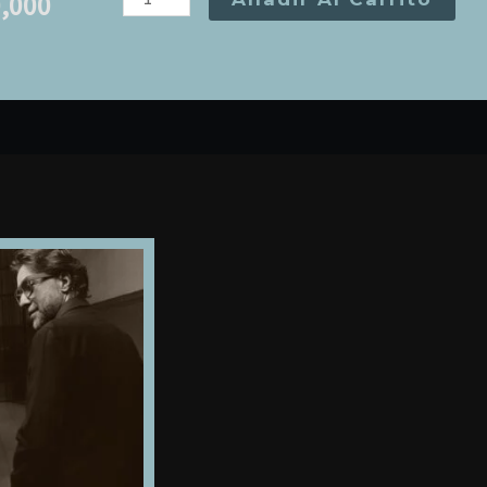
,000
MORIRÉ
DEL
TODO
-
Luis
Rogelio
Nogueras
cantidad