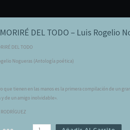
MORIRÉ DEL TODO – Luis Rogelio N
RIRÉ DEL TODO
ogelio Nogueras (Antología poética)
bro que tienen en las manos es la primera compilación de un gra
 y de un amigo inolvidable».
O RODRÍGUEZ
NO
Añadir Al Carrito