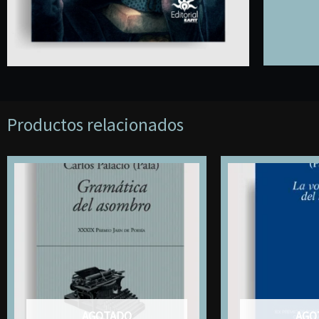
Productos relacionados
AGOTADO
AGO