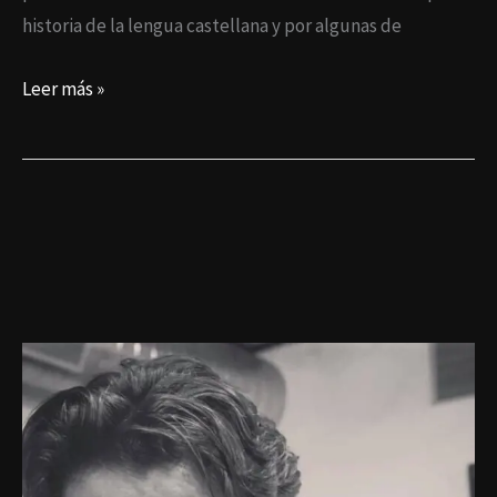
historia de la lengua castellana y por algunas de
Leer más »
Bella
noche
con
Pimienta
y