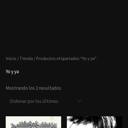
Ir
al
Ordenado
contenido
por
los
últimos
Inicio
/
Tienda
/ Productos etiquetados “Yo y ya”
Yo y ya
Mostrando los 2 resultados