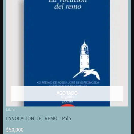
[gabinete
de
letras]
cantidad
AGOTADO
Libro
LA VOCACIÓN DEL REMO – Pala
$
50,000