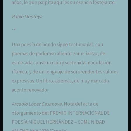
años, lo que palpita aquí es su esencia festejante.
Pablo Montoya
**
Una poesía de hondo signo testimonial, con
poemas de poderoso aliento enunciativo, de
esmerada construcción y sostenida modulación
rítmica, y de un lenguaje de sorprendentes valores
expresivos. Un libro, además, de muy marcado
acento renovador.
Arcadio López Casanova.
Nota del acta de
otorgamiento del PREMIO INTERNACIONAL DE
POESÍA MIGUEL HERNÁNDEZ – COMUNIDAD