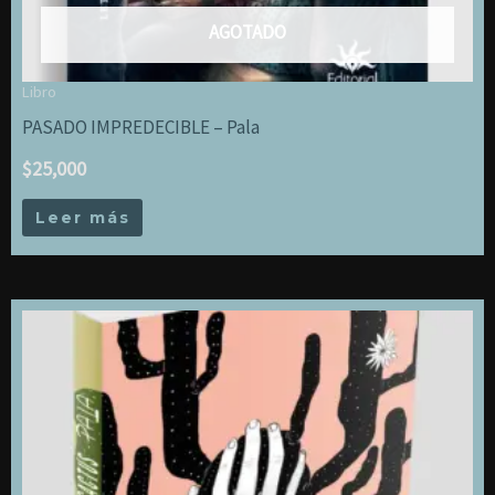
AGOTADO
Libro
PASADO IMPREDECIBLE – Pala
$
25,000
Leer más