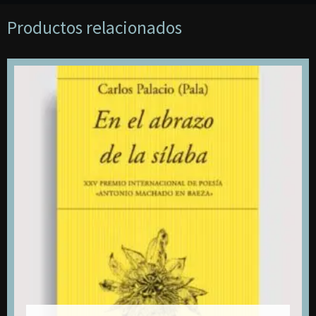
-
Productos relacionados
DVD
-
Pala
cantidad