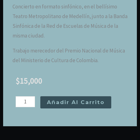
Concierto en formato sinfónico, en el bellísimo
Teatro Metropolitano de Medellín, junto a la Banda
Sinfónica de la Red de Escuelas de Música de la
misma ciudad.
Trabajo merecedor del Premio Nacional de Música
del Ministerio de Cultura de Colombia.
$
15,000
PALA
Añadir Al Carrito
EN
UN
VIAJE
SINFÓNICO